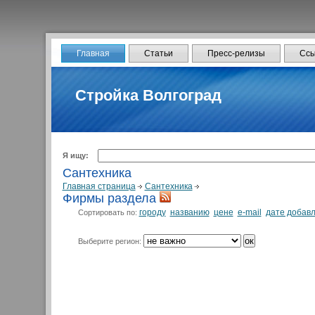
Главная
Статьи
Пресс-релизы
Ссы
Стройка Волгоград
Я ищу:
Сантехника
Главная страница
Сантехника
Фирмы раздела
городу
названию
цене
e-mail
дате добав
Сортировать по:
Выберите регион: