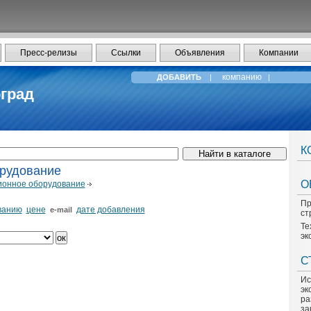
Пресс-релизы
Ссылки
Объявления
Компании
компанию
ДОБАВИТЬ
|
|
град
К
рудование
О
ионное оборудование
Пр
ванию
цене
дате добавления
e-mail
ст
Те
эк
С
Ис
эк
ра
за