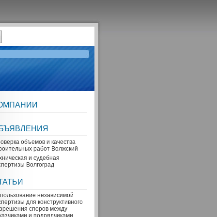
ОМПАНИИ
БЪЯВЛЕНИЯ
оверка объемов и качества
роительных работ Волжский
хническая и судебная
спертизы Волгоград
ТАТЬИ
пользование независимой
спертизы для конструктивного
зрешения споров между
казчиками и подрядчиками