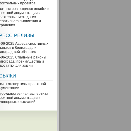
роительных проектов
сто встречающиеся ошибки в
оектной документации и
рактерные методы их
еративного выявления и
транения
РЕСС-РЕЛИЗЫ
-06-2025 Адреса спортивных
ъектов в Волгограде и
лгоградской областиc
-06-2025 Спальные районы
лгограда: преимущества и
достатки для жизни
СЫЛКИ
счет экспертизы проектной
кументации
государственная экспертиза
оектной документации и
женерных изысканий