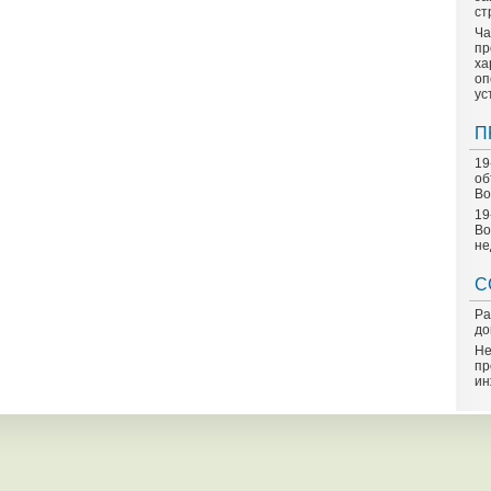
ст
Ча
пр
ха
оп
ус
П
19
об
Во
19
Во
не
С
Ра
до
Не
пр
ин