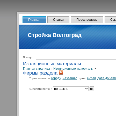
Главная
Статьи
Пресс-релизы
Ссы
Стройка Волгоград
Я ищу:
Изоляционные материалы
Главная страница
Изоляционные материалы
Фирмы раздела
городу
названию
e-mail
дате добав
Сортировать по:
цене
Выберите регион: