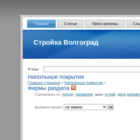
Главная
Статьи
Пресс-релизы
Ссы
Стройка Волгоград
Я ищу:
Напольные покрытия
Главная страница
Напольные покрытия
Фирмы раздела
городу
названию
e-mail
дате добав
Сортировать по:
цене
Выберите регион: