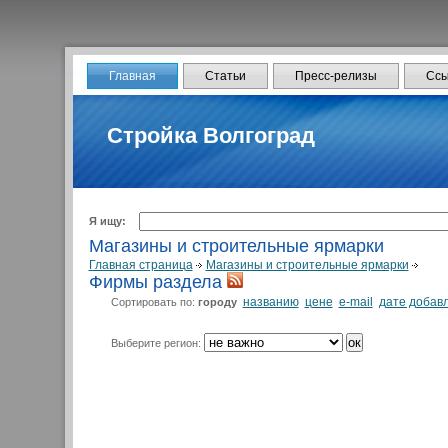
Главная
Статьи
Пресс-релизы
Ссы
Стройка Волгоград
Я ищу:
Магазины и строительные ярмарки
Главная страница
Магазины и строительные ярмарки
Фирмы раздела
названию
цене
e-mail
дате добав
Сортировать по:
городу
Выберите регион: