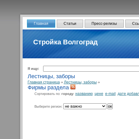
Главная
Статьи
Пресс-релизы
Ссы
Стройка Волгоград
Я ищу:
Лестницы, заборы
Главная страница
Лестницы, заборы
Фирмы раздела
названию
цене
e-mail
дате добав
Сортировать по:
городу
Выберите регион: