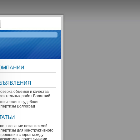
ОМПАНИИ
БЪЯВЛЕНИЯ
оверка объемов и качества
роительных работ Волжский
хническая и судебная
спертизы Волгоград
ТАТЬИ
пользование независимой
спертизы для конструктивного
зрешения споров между
казчиками и подрядчиками