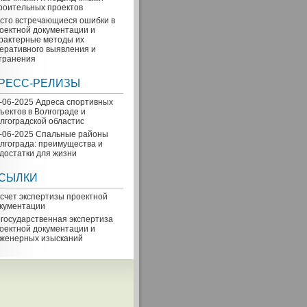
роительных проектов
сто встречающиеся ошибки в
оектной документации и
рактерные методы их
еративного выявления и
транения
РЕСС-РЕЛИЗЫ
-06-2025 Адреса спортивных
ъектов в Волгограде и
лгоградской областиc
-06-2025 Спальные районы
лгограда: преимущества и
достатки для жизни
СЫЛКИ
счет экспертизы проектной
кументации
государственная экспертиза
оектной документации и
женерных изысканий