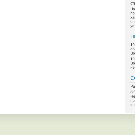
ст
Ча
пр
ха
оп
ус
П
19
об
Во
19
Во
не
С
Ра
до
Не
пр
ин