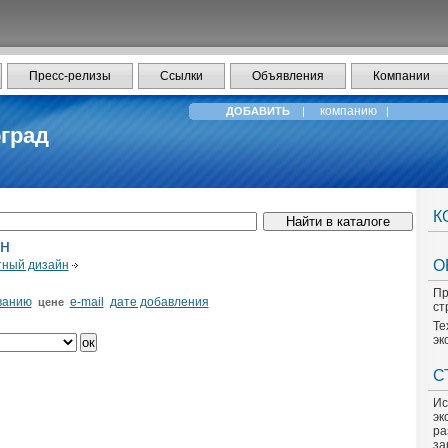
Пресс-релизы
Ссылки
Объявления
Компании
компанию
ДОБАВИТЬ
|
|
град
К
н
О
ный дизайн
Пр
ванию
e-mail
дате добавления
цене
ст
Те
эк
С
Ис
эк
ра
за